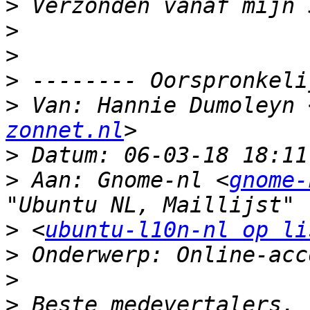
>
>
>
>
>
 Van: Hannie Dumoleyn 
zonnet.nl
>
>
 Aan: Gnome-nl <
gnome-
>
 <
ubuntu-l10n-nl op li
>
>
>