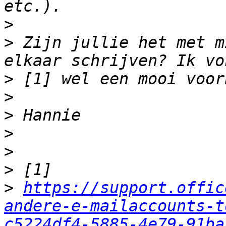
>
>
 Zijn jullie het met m
>
>
>
>
>
>
>
https://support.offic
andere-e-mailaccounts-t
c5224df4-5885-4e79-91ba