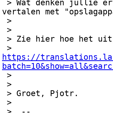
 > Wat denken jullie ervan, om "volume" te 
vertalen met "opslagapp
 > 

 > 

 > Zie hier hoe het uitpakt:

 > 
https://translations.la
batch=10&show=all&searc

 > 

 > 

 > Groet, Pjotr.

 > 

 >  --  
