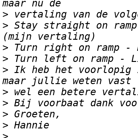
>
>
 Stay straight on ramp
>
>
>
 Ik heb het voorlopig 
>
>
>
>
>