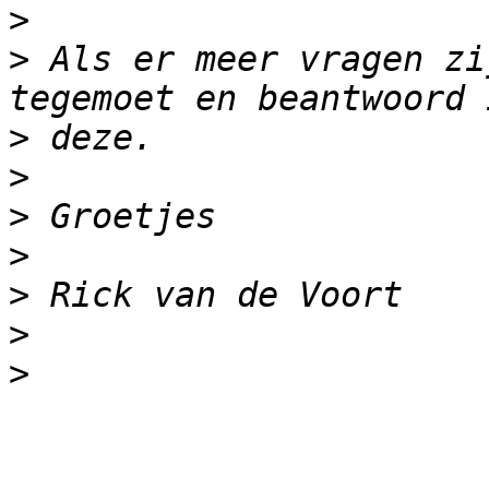
>
>
 Als er meer vragen zi
>
>
>
>
>
>
>