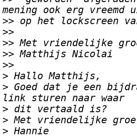
>>
>>
>>
>>
>>
>
>
 Goed dat je een bijdr
>
>
>