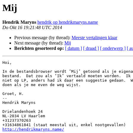
Mij
Hendrik Maryns
hendrik op hendrikmaryns.name
Do Okt 16 19:21:48 UTC 2014
Previous message (by thread):
Meeste vertalingen klaar
Next message (by thread):
Mij
Berichten gesorteerd op:
[ datum ]
[ draad ]
[ onderwerp ]
[ a
Hoi,

In de bestandsbrowser wordt ‘Mij’ getoond als je eigena
bestand.  Dat zou als ‘Ik’ vertaald moeten worden.  Ik 
niet op LP, anders had ik daar een suggestie gedaan.  W
doen als je me even de weg wijst.

Groet, H.

-- 

Hendrik Maryns

Drielandenhoek 24

NL-2034 LV Haarlem

+31237370263

http://hendrikmaryns.name/