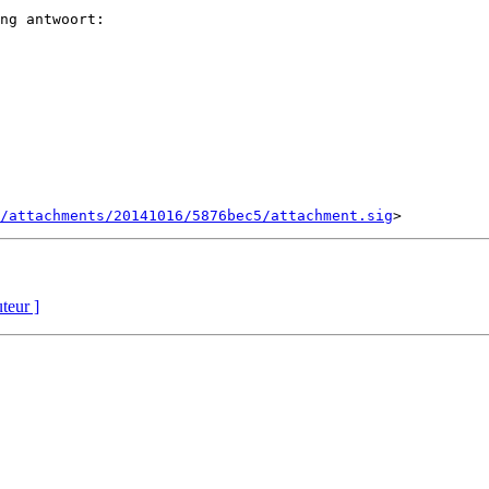
ng antwoort:

/attachments/20141016/5876bec5/attachment.sig
uteur ]