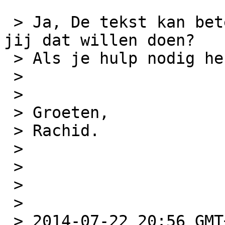
 > Ja, De tekst kan beter aangepast worden. Zou 
jij dat willen doen?

 > Als je hulp nodig hebt, hoor ik het wel. 

 > 

 > 

 > Groeten,

 > Rachid. 

 > 

 > 

 >  

 > 

 > 2014-07-22 20:56 GMT+02:00 Geoffrey De Belie 