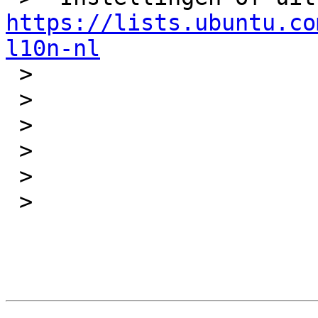
https://lists.ubuntu.co
l10n-nl

 >  

 > 

 > 

 > 

 > 

 >  
