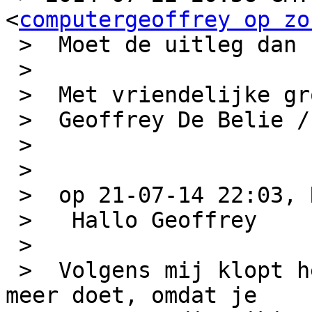
<
computergeoffrey op zo
 >  Moet de uitleg dan niet aangepast worden?

 >  

 >  Met vriendelijke groeten,

 >  Geoffrey De Belie / Smile4ever

 >  

 > 

 >  op 21-07-14 22:03, Rob schreef:

 >   Hallo Geoffrey

 >  

 >  Volgens mij klopt het dat deze link het niet 
meer doet, omdat je
