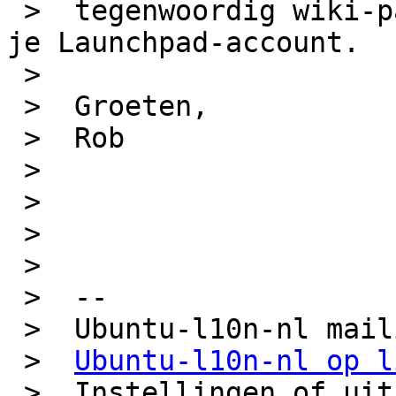
 >  tegenwoordig wiki-pagina´s kunt bewerken met 
je Launchpad-account.

 >  

 >  Groeten,

 >  Rob

 >  

 >   

 >  

 >  

 >  -- 

 >  Ubuntu-l10n-nl mailing list

 >  
Ubuntu-l10n-nl op l