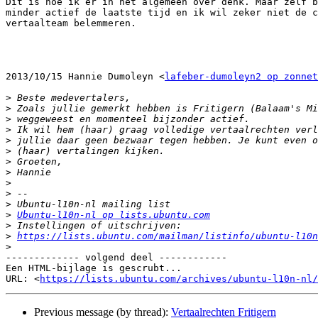
Dit is hoe ik er in het algemeen over denk. Maar zelf b
minder actief de laatste tijd en ik wil zeker niet de c
vertaalteam belemmeren.

2013/10/15 Hannie Dumoleyn <
lafeber-dumoleyn2 op zonnet
>
>
>
>
>
>
>
>
>
>
>
>
Ubuntu-l10n-nl op lists.ubuntu.com
>
>
https://lists.ubuntu.com/mailman/listinfo/ubuntu-l10n
>
------------- volgend deel ------------

Een HTML-bijlage is gescrubt...

URL: <
https://lists.ubuntu.com/archives/ubuntu-l10n-nl/
Previous message (by thread):
Vertaalrechten Fritigern