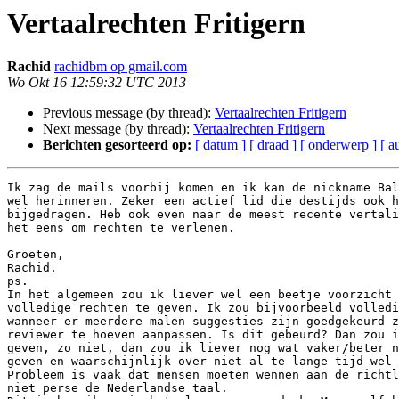
Vertaalrechten Fritigern
Rachid
rachidbm op gmail.com
Wo Okt 16 12:59:32 UTC 2013
Previous message (by thread):
Vertaalrechten Fritigern
Next message (by thread):
Vertaalrechten Fritigern
Berichten gesorteerd op:
[ datum ]
[ draad ]
[ onderwerp ]
[ a
Ik zag de mails voorbij komen en ik kan de nickname Bal
wel herinneren. Zeker een actief lid die destijds ook h
bijgedragen. Heb ook even naar de meest recente vertali
het eens om rechten te verlenen.

Groeten,

Rachid.

ps.

In het algemeen zou ik liever wel een beetje voorzicht 
volledige rechten te geven. Ik zou bijvoorbeeld volledi
wanneer er meerdere malen suggesties zijn goedgekeurd z
reviewer te hoeven aanpassen. Is dit gebeurd? Dan zou i
geven, zo niet, dan zou ik liever nog wat vaker/beter n
geven en waarschijnlijk over niet al te lange tijd wel 
Probleem is vaak dat mensen moeten wennen aan de richtl
niet perse de Nederlandse taal.
