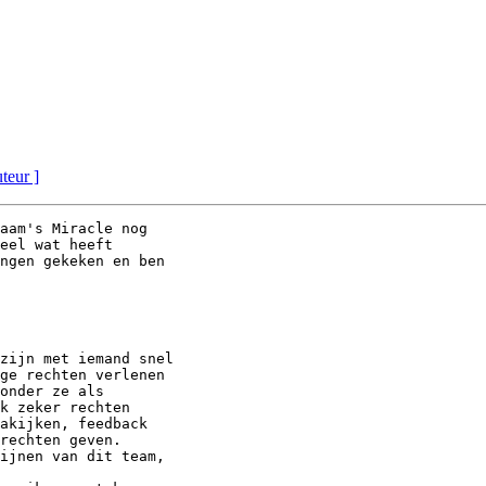
uteur ]
aam's Miracle nog

eel wat heeft

ngen gekeken en ben

zijn met iemand snel

ge rechten verlenen

onder ze als

k zeker rechten

akijken, feedback

rechten geven.

ijnen van dit team,
