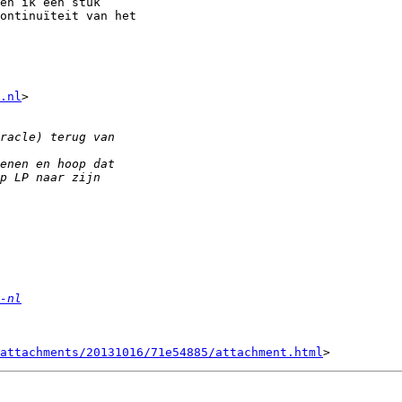
en ik een stuk

ontinuïteit van het

.nl
>

-nl
attachments/20131016/71e54885/attachment.html