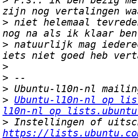
>
 P.s.: ik ben bezig me
>
 niet helemaal tevrede
>
 natuurlijk mag iedere
>
>
>
>
Ubuntu-l10n-nl op lis
l10n-nl op lists.ubuntu
>
https://lists.ubuntu.co