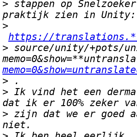
>
 stappen op Snelzoeker
>
https://translations.*
>
 source/unity/+pots/un
memo=0&show=**untransla
memo=0&show=untranslate
>
>
 Ik vind het een derma
>
 zijn dat we er goed a
>
 Ik ben heel eerlijk, 