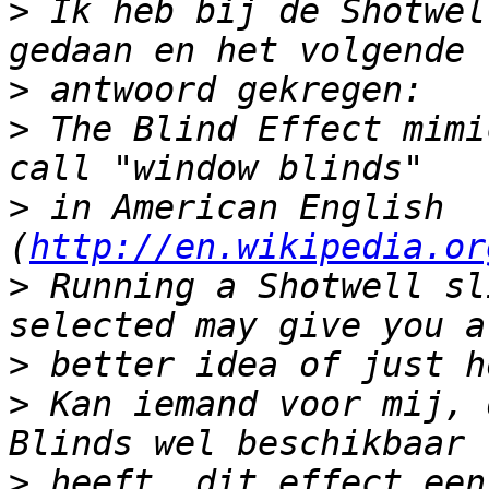
>
 Ik heb bij de Shotwel
>
>
 The Blind Effect mimi
>
 in American English 
(
http://en.wikipedia.or
>
 Running a Shotwell sl
>
>
 Kan iemand voor mij, 
>
 heeft, dit effect een