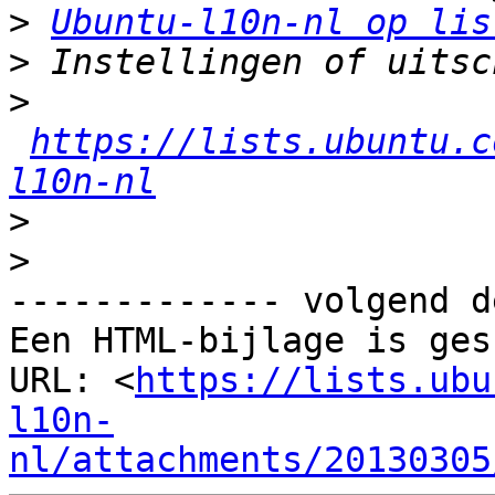
>
Ubuntu-l10n-nl op lis
>
>
https://lists.ubuntu.c
l10n-nl
>
>
------------- volgend d
Een HTML-bijlage is ges
URL: <
https://lists.ubu
l10n-
nl/attachments/20130305