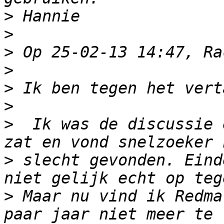
>
>
>
>
>
>
>
  Ik was de discussie 
>
 slecht gevonden. Eind
>
 Maar nu vind ik Redma