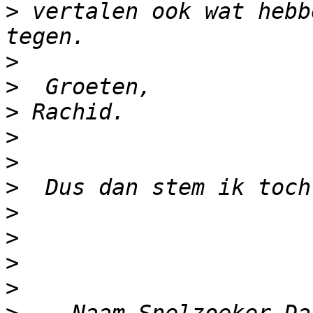
>
 vertalen ook wat hebb
>
>
>
>
>
>
>
>
>
>