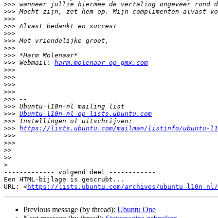
>>>
>>>
>>>
>>>
>>>
>>>
>>>
>>>
>>>
 Webmail: 
harm.molenaar op gmx.com
>>>
>>>
>>>
>>>
>>>
>>>
>>>
Ubuntu-l10n-nl op lists.ubuntu.com
>>>
>>>
https://lists.ubuntu.com/mailman/listinfo/ubuntu-l1
>>>
>>>
>>
>>
>
------------- volgend deel ------------

Een HTML-bijlage is gescrubt...

URL: <
https://lists.ubuntu.com/archives/ubuntu-l10n-nl/
Previous message (by thread):
Ubuntu One