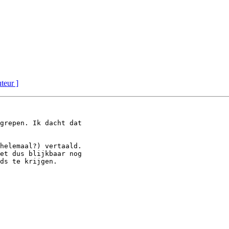
uteur ]
grepen. Ik dacht dat

helemaal?) vertaald.

et dus blijkbaar nog

ds te krijgen.
