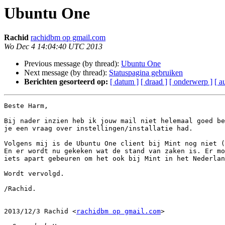
Ubuntu One
Rachid
rachidbm op gmail.com
Wo Dec 4 14:04:40 UTC 2013
Previous message (by thread):
Ubuntu One
Next message (by thread):
Statuspagina gebruiken
Berichten gesorteerd op:
[ datum ]
[ draad ]
[ onderwerp ]
[ a
Beste Harm,

Bij nader inzien heb ik jouw mail niet helemaal goed be
je een vraag over instellingen/installatie had.

Volgens mij is de Ubuntu One client bij Mint nog niet (
En er wordt nu gekeken wat de stand van zaken is. Er mo
iets apart gebeuren om het ook bij Mint in het Nederlan
Wordt vervolgd.

/Rachid.

2013/12/3 Rachid <
rachidbm op gmail.com
>
