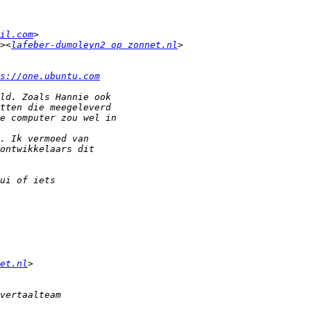
il.com
><
lafeber-dumoleyn2 op zonnet.nl
s://one.ubuntu.com
et.nl