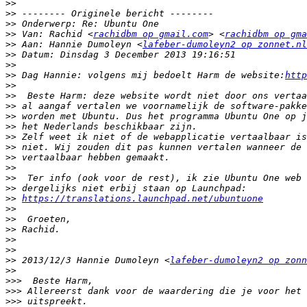
>>
>>
>>
>>
 Van: Rachid <
rachidbm op gmail.com
> <
rachidbm op gma
>>
 Aan: Hannie Dumoleyn <
lafeber-dumoleyn2 op zonnet.nl
>>
>>
>>
 Dag Hannie: volgens mij bedoelt Harm de website:
http
>>
>>
>>
>>
>>
>>
>>
>>
>>
>>
>>
>>
https://translations.launchpad.net/ubuntuone
>>
>>
>>
>>
>>
>>
 2013/12/3 Hannie Dumoleyn <
lafeber-dumoleyn2 op zonn
>>
>>>
>>>
>>>