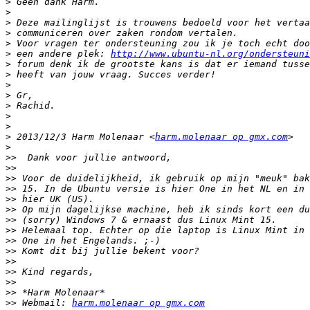
>
>
>
>
>
>
 een andere plek: 
http://www.ubuntu-nl.org/ondersteuni
>
>
>
>
>
>
>
>
 2013/12/3 Harm Molenaar <
harm.molenaar op gmx.com
>
>>
>>
>>
>>
>>
>>
>>
>>
>>
>>
>>
>>
>>
>>
>>
 Webmail: 
harm.molenaar op gmx.com