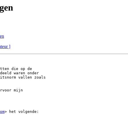
ngen
gen
uteur ]
tten die op de

deeld waren onder

itsnorm vallen zoals

rvoor mijn

om
> het volgende:
