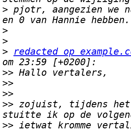
>
 pjotr, aangezien we n
>
>
>
redacted op example.c
>>
>>
>>
>>
 zojuist, tijdens het
>>