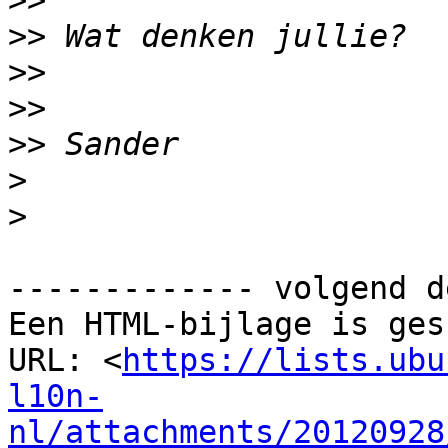
>>
>>
>>
>>
>>
>
>
------------- volgend d
Een HTML-bijlage is ges
URL: <
https://lists.ubu
l10n-
nl/attachments/20120928