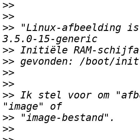
>>
>>
>>
 "Linux-afbeelding is
>>
>>
>>
>>
>>
 Ik stel voor om "afb
>>
>>