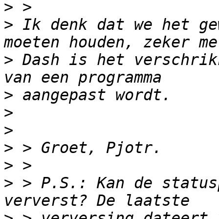
>
>
 Ik denk dat we het ge
>
 Dash is het verschrik
>
>
>
>
>
>
 > P.S.: Kan de status
>
 > verversing dateert 