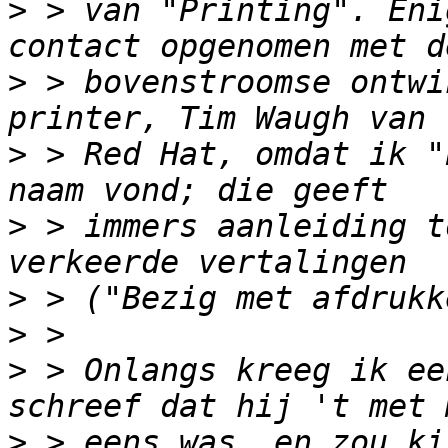
>
 > van "Printing". Eni
>
 > bovenstroomse ontwi
>
 > Red Hat, omdat ik "
>
 > immers aanleiding t
>
>
>
 > Onlangs kreeg ik ee
>
 > eens was, en zou ki