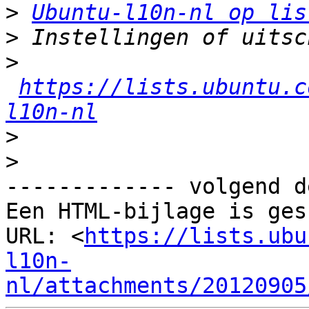
>
Ubuntu-l10n-nl op lis
>
>
https://lists.ubuntu.c
l10n-nl
>
>
------------- volgend d
Een HTML-bijlage is ges
URL: <
https://lists.ubu
l10n-
nl/attachments/20120905