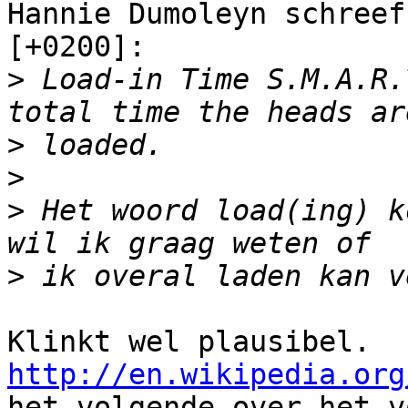
Hannie Dumoleyn schreef
[+0200]:

>
 Load-in Time S.M.A.R.
>
>
>
 Het woord load(ing) k
>
Klinkt wel plausibel. 
http://en.wikipedia.org
het volgende over het v