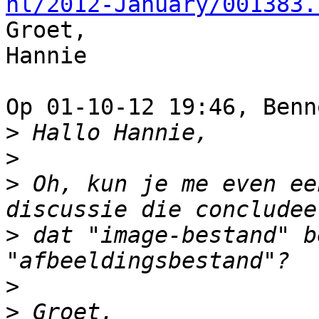
nl/2012-January/001383.

Groet,

Hannie

Op 01-10-12 19:46, Benn
>
>
>
 Oh, kun je me even ee
>
 dat "image-bestand" b
>
>