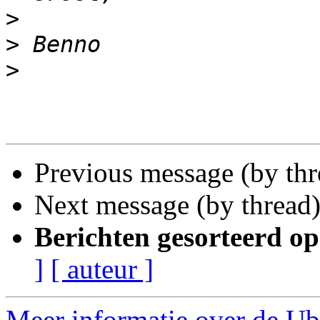
>
>
>
Previous message (by th
Next message (by thread
Berichten gesorteerd op
]
[ auteur ]
Meer informatie over de Ubu