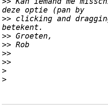
>>
 Kan iemand me missch
>>
 clicking and draggin
>>
>>
>>
>>
>
>