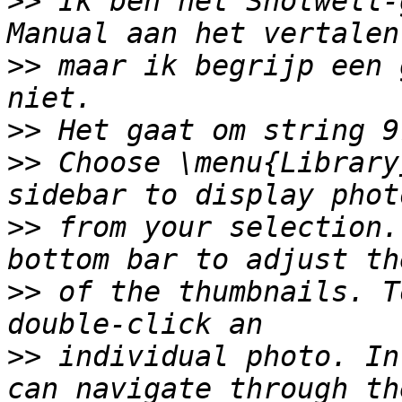
>>
 Ik ben het Shotwell-
>>
 maar ik begrijp een 
>>
>>
 Choose \menu{Library
>>
 from your selection.
>>
 of the thumbnails. T
>>
 individual photo. In