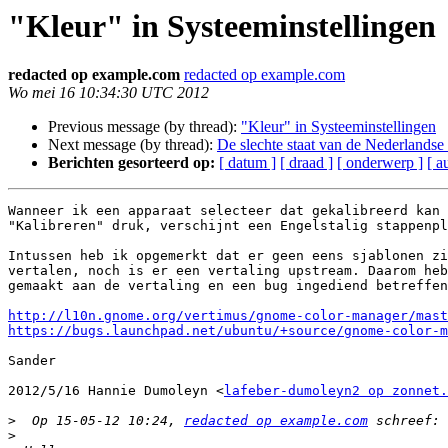
"Kleur" in Systeeminstellingen
redacted op example.com
redacted op example.com
Wo mei 16 10:34:30 UTC 2012
Previous message (by thread):
"Kleur" in Systeeminstellingen
Next message (by thread):
De slechte staat van de Nederlands
Berichten gesorteerd op:
[ datum ]
[ draad ]
[ onderwerp ]
[ a
Wanneer ik een apparaat selecteer dat gekalibreerd kan 
"Kalibreren" druk, verschijnt een Engelstalig stappenpl
Intussen heb ik opgemerkt dat er geen eens sjablonen zi
vertalen, noch is er een vertaling upstream. Daarom heb
gemaakt aan de vertaling en een bug ingediend betreffen
http://l10n.gnome.org/vertimus/gnome-color-manager/mast
https://bugs.launchpad.net/ubuntu/+source/gnome-color-m
Sander

2012/5/16 Hannie Dumoleyn <
lafeber-dumoleyn2 op zonnet.
>
  Op 15-05-12 10:24, 
redacted op example.com
>