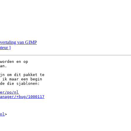
e vertaling van GIMP
uteur ]
worden en op

an.

jn om dit pakket te

 ik maar een begin

de die sjablonen:

er/po/nl
anager/+bug/1000117
nl
>
