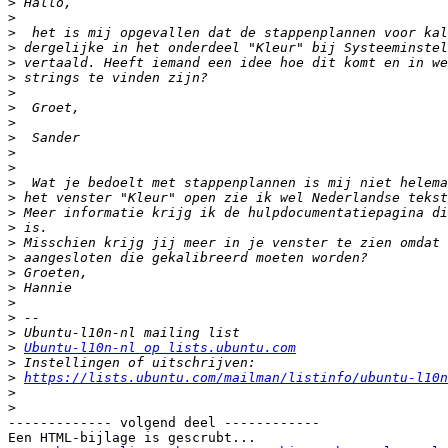
>
>
>
>
>
>
>
>
>
>
>
>
>
>
>
>
>
>
>
>
>
>
>
>
Ubuntu-l10n-nl op lists.ubuntu.com
>
>
https://lists.ubuntu.com/mailman/listinfo/ubuntu-l10n
>
>
------------- volgend deel ------------

Een HTML-bijlage is gescrubt...
