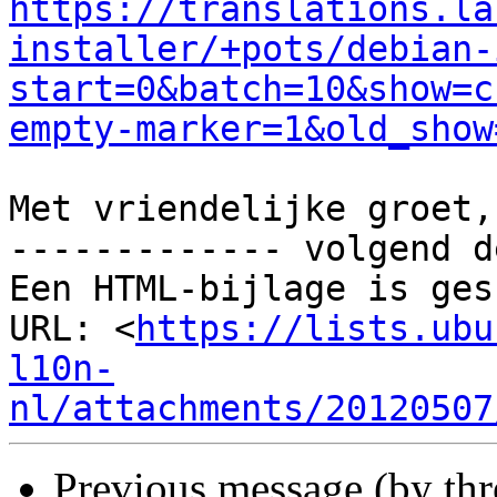
https://translations.la
installer/+pots/debian-
start=0&batch=10&show=c
empty-marker=1&old_show
Met vriendelijke groet,
------------- volgend d
Een HTML-bijlage is ges
URL: <
https://lists.ubu
l10n-
nl/attachments/20120507
Previous message (by th