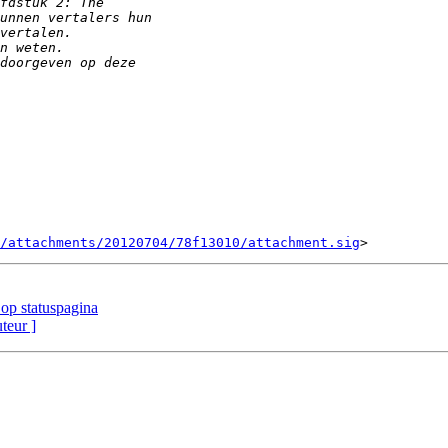
/attachments/20120704/78f13010/attachment.sig
 op statuspagina
uteur ]