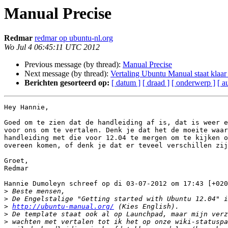
Manual Precise
Redmar
redmar op ubuntu-nl.org
Wo Jul 4 06:45:11 UTC 2012
Previous message (by thread):
Manual Precise
Next message (by thread):
Vertaling Ubuntu Manual staat klaar
Berichten gesorteerd op:
[ datum ]
[ draad ]
[ onderwerp ]
[ a
Hey Hannie,

Goed om te zien dat de handleiding af is, dat is weer e
voor ons om te vertalen. Denk je dat het de moeite waar
handleiding met die voor 12.04 te mergen om te kijken o
overeen komen, of denk je dat er teveel verschillen zij
Groet,

Redmar

Hannie Dumoleyn schreef op di 03-07-2012 om 17:43 [+020
>
>
>
http://ubuntu-manual.org/
>
>