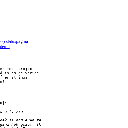
 op statuspagina
uteur ]
en mooi project

d is om de vorige

f er strings

n?

0]:
