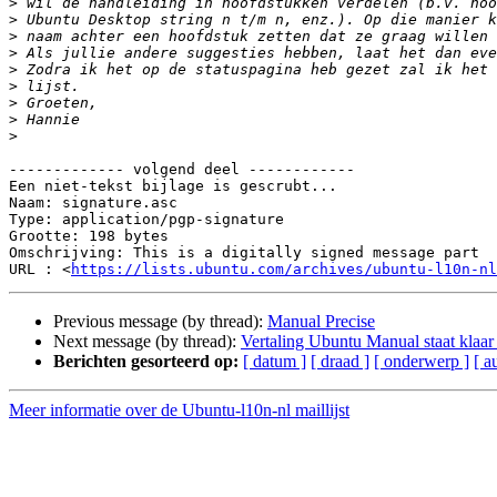
>
>
>
>
>
>
>
>
>
------------- volgend deel ------------

Een niet-tekst bijlage is gescrubt...

Naam: signature.asc

Type: application/pgp-signature

Grootte: 198 bytes

Omschrijving: This is a digitally signed message part

URL : <
https://lists.ubuntu.com/archives/ubuntu-l10n-nl
Previous message (by thread):
Manual Precise
Next message (by thread):
Vertaling Ubuntu Manual staat klaar
Berichten gesorteerd op:
[ datum ]
[ draad ]
[ onderwerp ]
[ a
Meer informatie over de Ubuntu-l10n-nl maillijst