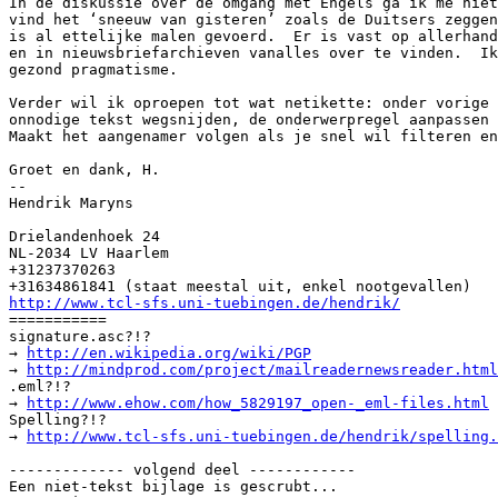
In de diskussie over de omgang met Engels ga ik me niet
vind het ‘sneeuw van gisteren’ zoals de Duitsers zeggen
is al ettelijke malen gevoerd.  Er is vast op allerhand
en in nieuwsbriefarchieven vanalles over te vinden.  Ik
gezond pragmatisme.

Verder wil ik oproepen tot wat netikette: onder vorige 
onnodige tekst wegsnijden, de onderwerpregel aanpassen 
Maakt het aangenamer volgen als je snel wil filteren en
Groet en dank, H.

-- 

Hendrik Maryns

Drielandenhoek 24

NL-2034 LV Haarlem

+31237370263

http://www.tcl-sfs.uni-tuebingen.de/hendrik/

===========

signature.asc?!?

→ 
http://en.wikipedia.org/wiki/PGP
→ 
http://mindprod.com/project/mailreadernewsreader.html
.eml?!?

→ 
http://www.ehow.com/how_5829197_open-_eml-files.html
Spelling?!?

→ 
http://www.tcl-sfs.uni-tuebingen.de/hendrik/spelling.
------------- volgend deel ------------

Een niet-tekst bijlage is gescrubt...
