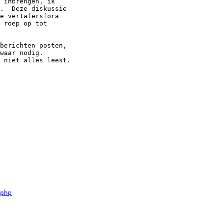
 inbrengen, ik

.  Deze diskussie

e vertalersfora

 roep op tot

berichten posten,

waar nodig.

 niet alles leest.

php