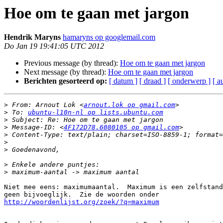
Hoe om te gaan met jargon
Hendrik Maryns
hamaryns op googlemail.com
Do Jan 19 19:41:05 UTC 2012
Previous message (by thread):
Hoe om te gaan met jargon
Next message (by thread):
Hoe om te gaan met jargon
Berichten gesorteerd op:
[ datum ]
[ draad ]
[ onderwerp ]
[ a
>
 From: Arnout Lok <
arnout.lok op gmail.com
>
 To: 
ubuntu-l10n-nl op lists.ubuntu.com
>
>
 Message-ID: <
4F172D78.6080105 op gmail.com
>
>
>
>
>
Niet mee eens: maximumaantal.  Maximum is een zelfstand
http://woordenlijst.org/zoek/?q=maximum