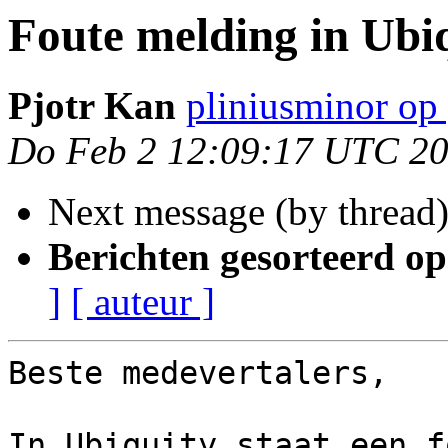
Foute melding in Ubi
Pjotr Kan
pliniusminor op
Do Feb 2 12:09:17 UTC 2
Next message (by thread
Berichten gesorteerd op
]
[ auteur ]
Beste medevertalers,

In Ubiquity staat een f