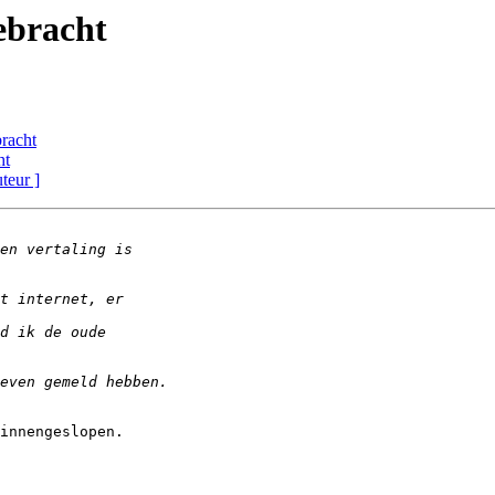
ebracht
bracht
ht
uteur ]
innengeslopen. 
