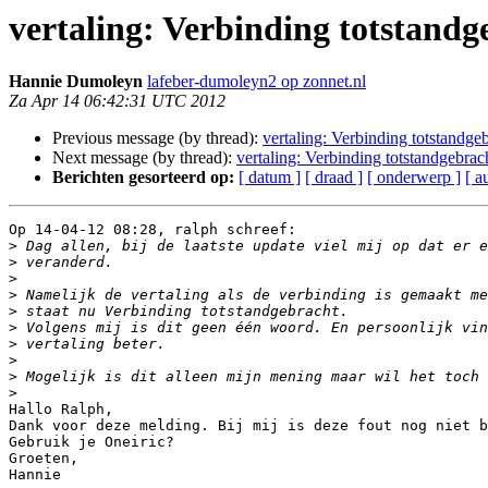
vertaling: Verbinding totstandg
Hannie Dumoleyn
lafeber-dumoleyn2 op zonnet.nl
Za Apr 14 06:42:31 UTC 2012
Previous message (by thread):
vertaling: Verbinding totstandge
Next message (by thread):
vertaling: Verbinding totstandgebrac
Berichten gesorteerd op:
[ datum ]
[ draad ]
[ onderwerp ]
[ a
Op 14-04-12 08:28, ralph schreef:

>
>
>
>
>
>
>
>
>
>
Hallo Ralph,

Dank voor deze melding. Bij mij is deze fout nog niet b
Gebruik je Oneiric?

Groeten,

Hannie
