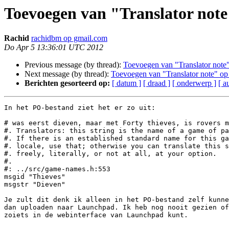
Toevoegen van "Translator not
Rachid
rachidbm op gmail.com
Do Apr 5 13:36:01 UTC 2012
Previous message (by thread):
Toevoegen van "Translator not
Next message (by thread):
Toevoegen van "Translator note" o
Berichten gesorteerd op:
[ datum ]
[ draad ]
[ onderwerp ]
[ a
In het PO-bestand ziet het er zo uit:

# was eerst dieven, maar met Forty thieves, is rovers m
#. Translators: this string is the name of a game of pa
#. If there is an established standard name for this ga
#. locale, use that; otherwise you can translate this s
#. freely, literally, or not at all, at your option.

#.

#: ../src/game-names.h:553

msgid "Thieves"

msgstr "Dieven"

Je zult dit denk ik alleen in het PO-bestand zelf kunne
dan uploaden naar Launchpad. Ik heb nog nooit gezien of
zoiets in de webinterface van Launchpad kunt.
