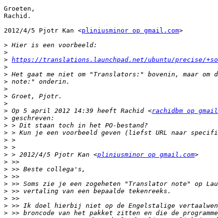
Groeten,

Rachid.

2012/4/5 Pjotr Kan <
pliniusminor op gmail.com
>

>
>
>
https://translations.launchpad.net/ubuntu/precise/+so
>
>
>
>
>
>
>
 Op 5 april 2012 14:39 heeft Rachid <
rachidbm op gmail
>
>
>
>
>
>
 > 2012/4/5 Pjotr Kan <
pliniusminor op gmail.com
>
>
>
>
>
>
>
>