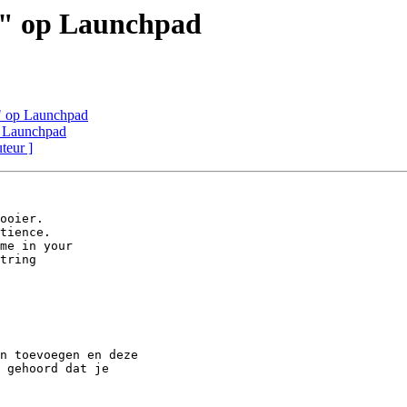
e" op Launchpad
e" op Launchpad
p Launchpad
uteur ]
ooier.

tience.

me in your

tring

n toevoegen en deze

 gehoord dat je
