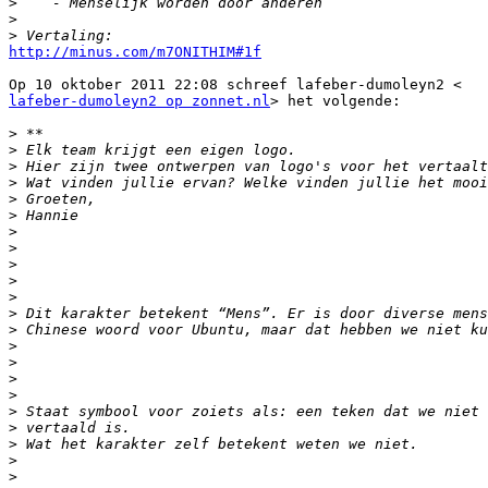
>
>
>
http://minus.com/m7ONITHIM#1f
lafeber-dumoleyn2 op zonnet.nl
> het volgende:

>
>
>
>
>
>
>
>
>
>
>
>
>
>
>
>
>
>
>
>
>
>