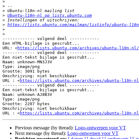
>
>
>
>
Ubuntu-l10n-nl op lists.ubuntu.com
>
>
https://lists.ubuntu.com/mailman/listinfo/ubuntu-l10n
>
>
------------- volgend deel ------------

Een HTML-bijlage is gescrubt...

URL: <
https://lists.ubuntu.com/archives/ubuntu-l10n-nl/
------------- volgend deel ------------

Een niet-tekst bijlage is gescrubt...

Naam: unknown-MN3J3V

Type: image/png

Grootte: 3091 bytes

Omschrijving: niet beschikbaar

URL : <
https://lists.ubuntu.com/archives/ubuntu-l10n-nl
------------- volgend deel ------------

Een niet-tekst bijlage is gescrubt...

Naam: unknown-AJ8B3V

Type: image/png

Grootte: 2207 bytes

Omschrijving: niet beschikbaar

URL : <
https://lists.ubuntu.com/archives/ubuntu-l10n-nl
Previous message (by thread):
Logo-ontwerpen voor VT
Next message (by thread):
Logo-ontwerpen voor VT
Berichten gesorteerd op:
[ datum ]
[ draad ]
[ onderwerp ]
[ a