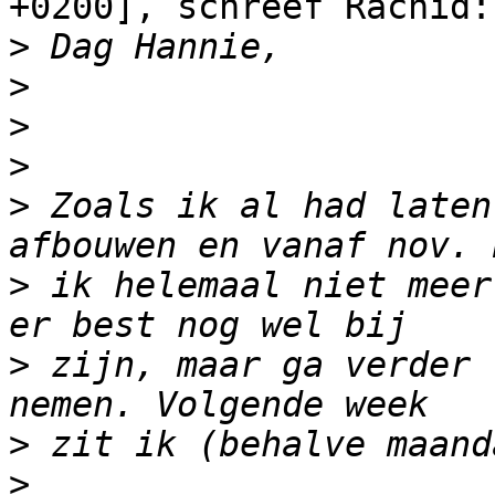
+0200], schreef Rachid:

>
>
>
>
>
 Zoals ik al had laten
>
 ik helemaal niet meer
>
 zijn, maar ga verder 
>
>