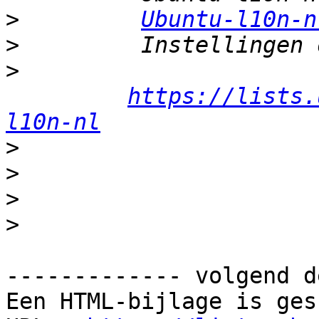
>
Ubuntu-l10n-n
>
>
https://lists.
l10n-nl
>
>
>
>
------------- volgend d
Een HTML-bijlage is ges