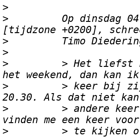
>
>
         Op dinsdag 04
>
>
>
         > Het liefst 
>
         > keer bij zi
>
         > andere keer
>