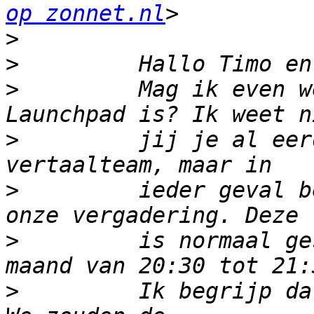
op zonnet.nl
>
>
>
         Mag ik even w
>
         jij je al eer
>
         ieder geval b
>
         is normaal ge
>
         Ik begrijp da