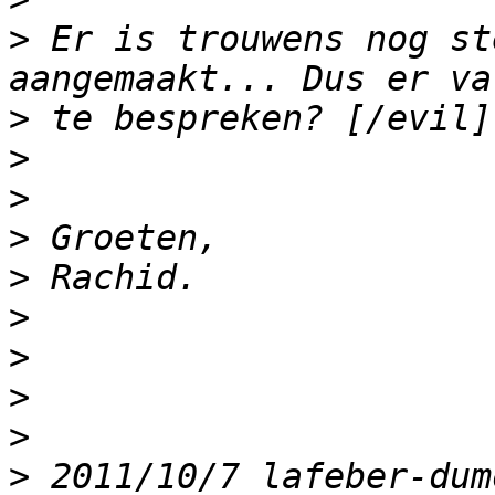
>
 Er is trouwens nog st
>
>
>
>
>
>
>
>
>
>
 2011/10/7 lafeber-dum