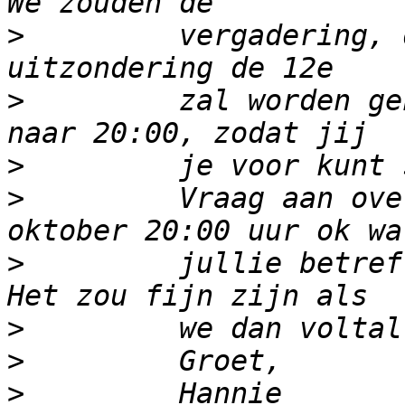
>
         vergadering, 
>
         zal worden ge
>
>
         Vraag aan ove
>
         jullie betref
>
>
>