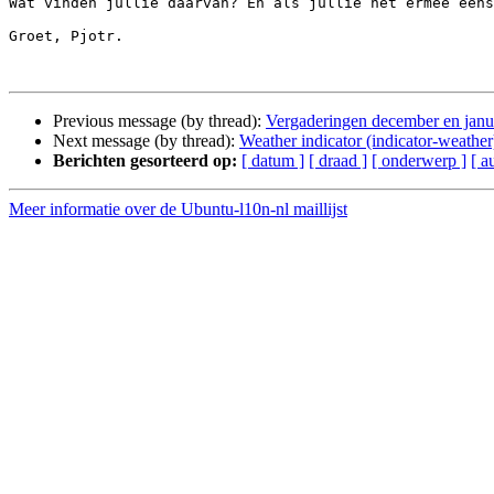
Wat vinden jullie daarvan? En als jullie het ermee eens
Groet, Pjotr.

Previous message (by thread):
Vergaderingen december en janua
Next message (by thread):
Weather indicator (indicator-weather
Berichten gesorteerd op:
[ datum ]
[ draad ]
[ onderwerp ]
[ a
Meer informatie over de Ubuntu-l10n-nl maillijst