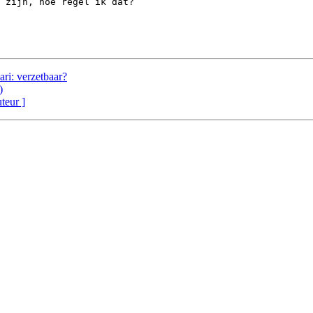
 zijn, hoe regel ik dat?

ri: verzetbaar?
)
uteur ]