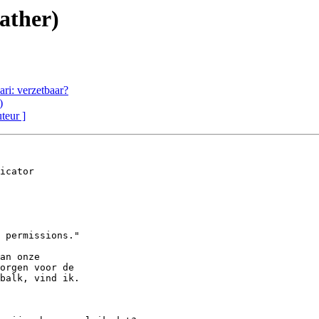
ather)
ri: verzetbaar?
)
uteur ]
icator

 permissions."

an onze

orgen voor de

balk, vind ik.
