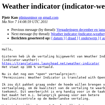
Weather indicator (indicator-we
Pjotr Kan
pliniusminor op gmail.com
Ma Nov 7 14:08:59 UTC 2011
Previous message (by thread):
Vergaderingen december en janua
Next message (by thread):
Weather indicator (indicator-weather
Berichten gesorteerd op:
[ datum ]
[ draad ]
[ onderwerp ]
[ a
Hallo,

Gisteren heb ik de vertaling bijgewerkt van Weather Ind
https://translations.launchpad.net/weather-indicator

Het staat op 100 % vertaald.

Nu is dat nog een "open" vertaalproject:

"Permissions: Weather Indicator is translated with Open
Ik zou dit pakket graag onder de hoede willen brengen v
vertaalploeg, om de kwaliteit van de vertaling te waarb
toekomst. Dit weerbericht is erg handig voor in de taak
Dat maakt het m.i. belangrijk genoeg voor een betere

kwaliteitscontrole op de Nederlandse vertaling.
