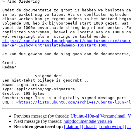
>
Omdat de documentatie zo groot is hebben we besloten da
in het pakket mag vertalen. Als er conflicten optreden 
elkaar werken kan je ergens anders in het bestand begin
volgende URL heb ik bijvoorbeeld start=1000 gezet, wat 
vanaf de 1000e onvertaalde string begint met werken. Zo
conflicten voorkomen, hoewel de locatie van de 1000e on
https://translations.launchpad.net/ubuntu/oneiric/+sour
marker=1&show=untranslated&memo=10&start=1000
Je kan dus gewoon aan de slag gaan aan de documentatie,

Groet,

Redmar

------------- volgend deel ------------

Een niet-tekst bijlage is gescrubt...

Naam: signature.asc

Type: application/pgp-signature

Grootte: 198 bytes

Omschrijving: This is a digitally signed message part

URL : <
https://lists.ubuntu.com/archives/ubuntu-l10n-nl
Previous message (by thread):
Ubuntu-l10n-nl Verzamelmail, 
Next message (by thread):
hulpdocumentatie vertalen
Berichten gesorteerd op:
[ datum ]
[ draad ]
[ onderwerp ]
[ a