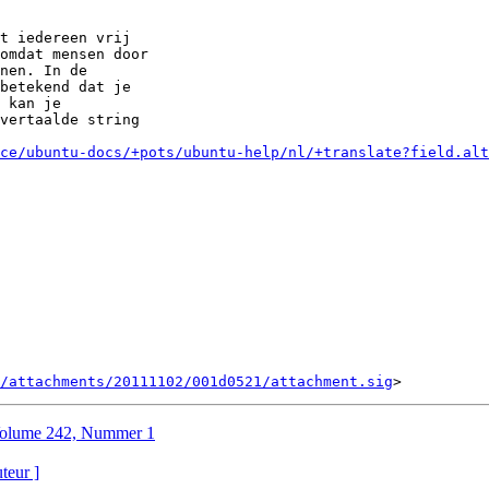
t iedereen vrij

omdat mensen door

nen. In de

betekend dat je

 kan je

vertaalde string

ce/ubuntu-docs/+pots/ubuntu-help/nl/+translate?field.al
/attachments/20111102/001d0521/attachment.sig
Volume 242, Nummer 1
uteur ]