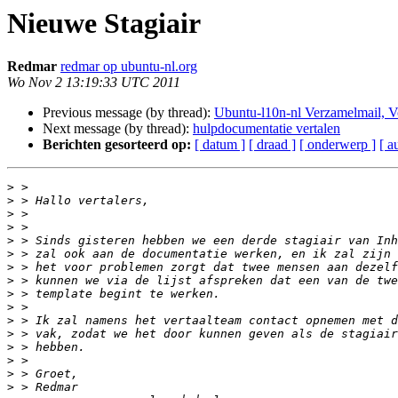
Nieuwe Stagiair
Redmar
redmar op ubuntu-nl.org
Wo Nov 2 13:19:33 UTC 2011
Previous message (by thread):
Ubuntu-l10n-nl Verzamelmail, 
Next message (by thread):
hulpdocumentatie vertalen
Berichten gesorteerd op:
[ datum ]
[ draad ]
[ onderwerp ]
[ a
>
>
>
>
>
>
>
>
>
>
>
>
>
>
>
>