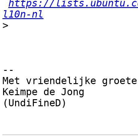
https://lists.ubuntu.c
l10n-nl
>
-- 

Met vriendelijke groeten
Keimpe de Jong

(UndiFineD)
