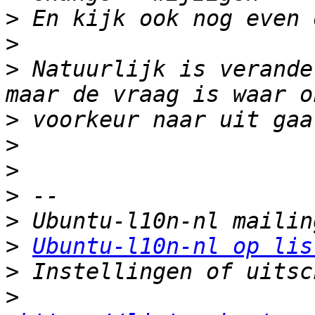
>
>
>
 Natuurlijk is verande
>
>
>
>
>
>
Ubuntu-l10n-nl op lis
>
>