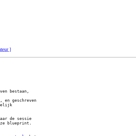
uteur ]
ven bestaan,

, en geschreven

elijk

aar de sessie

ze blueprint.
