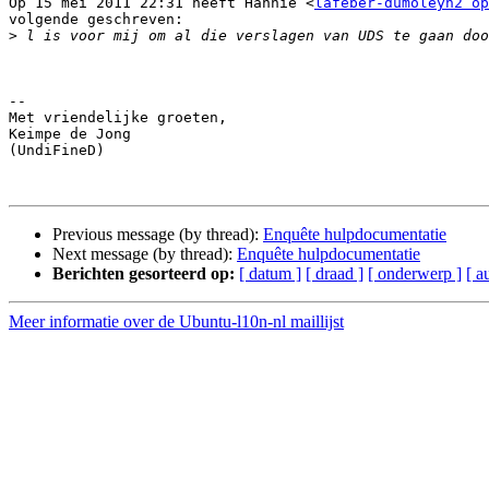
Op 15 mei 2011 22:31 heeft Hannie <
lafeber-dumoleyn2 op
volgende geschreven:

>
-- 

Met vriendelijke groeten,

Keimpe de Jong

(UndiFineD)

Previous message (by thread):
Enquête hulpdocumentatie
Next message (by thread):
Enquête hulpdocumentatie
Berichten gesorteerd op:
[ datum ]
[ draad ]
[ onderwerp ]
[ a
Meer informatie over de Ubuntu-l10n-nl maillijst