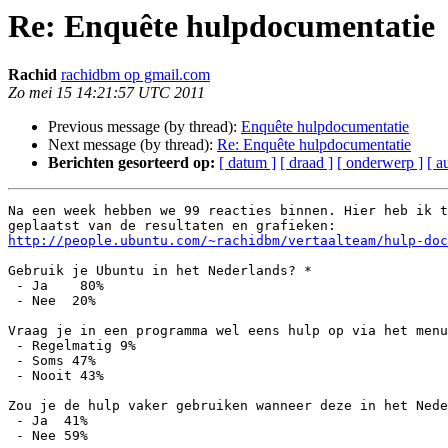
Re: Enquête hulpdocumentatie
Rachid
rachidbm op gmail.com
Zo mei 15 14:21:57 UTC 2011
Previous message (by thread):
Enquête hulpdocumentatie
Next message (by thread):
Re: Enquête hulpdocumentatie
Berichten gesorteerd op:
[ datum ]
[ draad ]
[ onderwerp ]
[ a
Na een week hebben we 99 reacties binnen. Hier heb ik t
http://people.ubuntu.com/~rachidbm/vertaalteam/hulp-doc
Gebruik je Ubuntu in het Nederlands? *

 - Ja    80%

 - Nee  20%

Vraag je in een programma wel eens hulp op via het menu
 - Regelmatig 9%

 - Soms 47%

 - Nooit 43%

Zou je de hulp vaker gebruiken wanneer deze in het Nede
 - Ja  41%

 - Nee 59%
