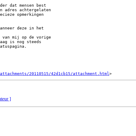
der dat mensen best

n adres achtergelaten

ecieze opmerkingen

anneer deze in het

 van mij op de vorige

aag is nog steeds

atuspagina.

attachments/20110515/42d1cb15/attachment.html
uteur ]