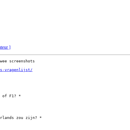
uteur ]
wee screenshots

s-vragenlijst/
 of F1? *

rlands zou zijn? *
