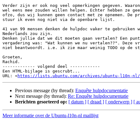
Verder zijn er ook nog veel opmerkingen gegeven. Waaron
wel eens mee zouden willen helpen. Echter hebben ze gee
ofzo, dus wij kunnen geen contact met ze opnemen. De pr
stuur ik even nog niet via de openbare lijst.

41 van 99 mensen denken de hulpdoc vaker te gebruiken w
Nederlands zou zijn.

Denken jullie dat we dit moeten gaan vertalen? Een punt
vergadering was: "Wat kunnen we nu vertalen??". Deze vr
niet beantwoordt. i.e. ik zie maar weinig TODO op de st
Groeten,

Rachid.

------------- volgend deel ------------

Een HTML-bijlage is gescrubt...

URL: <
https://lists.ubuntu.com/archives/ubuntu-l10n-nl/
Previous message (by thread):
Enquête hulpdocumentatie
Next message (by thread):
Re: Enquête hulpdocumentatie
Berichten gesorteerd op:
[ datum ]
[ draad ]
[ onderwerp ]
[ a
Meer informatie over de Ubuntu-l10n-nl maillijst