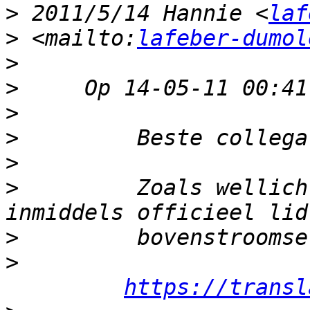
>
 2011/5/14 Hannie <
laf
>
 <mailto:
lafeber-dumol
>
>
>
>
>
>
         Zoals wellich
>
>
https://transl