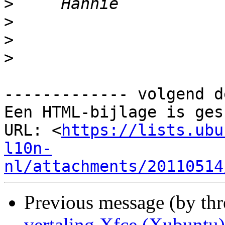
>
>
>
>
------------- volgend d
Een HTML-bijlage is ges
URL: <
https://lists.ubu
l10n-
nl/attachments/20110514
Previous message (by th
vertaling Xfce (Xubuntu)