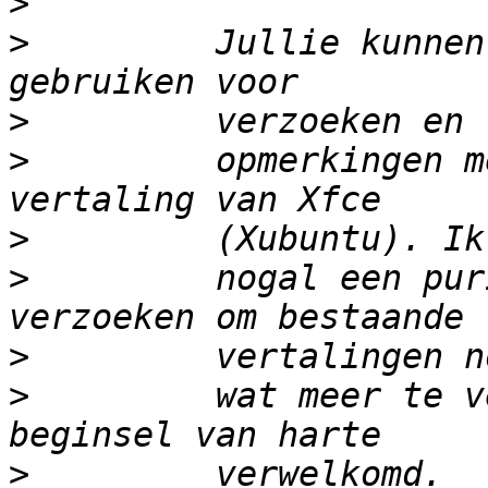
>
>
         Jullie kunnen
>
>
         opmerkingen m
>
>
         nogal een pur
>
>
         wat meer te v
>