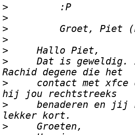
>
>
>
>
>
>
     Dat is geweldig. 
>
     contact met xfce 
>
     benaderen en jij 
>