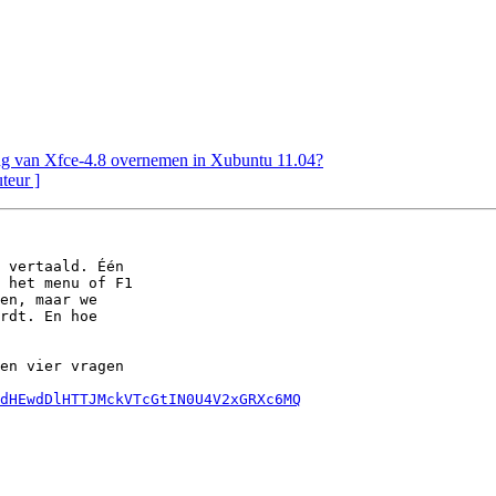
ng van Xfce-4.8 overnemen in Xubuntu 11.04?
uteur ]
 vertaald. Één

 het menu of F1

en, maar we

rdt. En hoe

en vier vragen

=dHEwdDlHTTJMckVTcGtIN0U4V2xGRXc6MQ