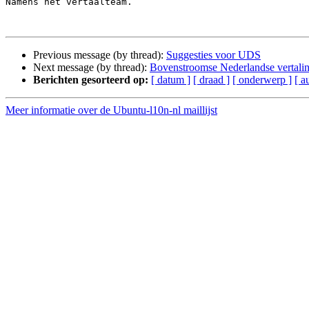
Namens het vertaalteam.

Previous message (by thread):
Suggesties voor UDS
Next message (by thread):
Bovenstroomse Nederlandse vertali
Berichten gesorteerd op:
[ datum ]
[ draad ]
[ onderwerp ]
[ a
Meer informatie over de Ubuntu-l10n-nl maillijst