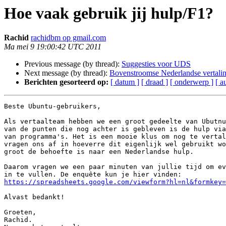
Hoe vaak gebruik jij hulp/F1?
Rachid
rachidbm op gmail.com
Ma mei 9 19:00:42 UTC 2011
Previous message (by thread):
Suggesties voor UDS
Next message (by thread):
Bovenstroomse Nederlandse vertali
Berichten gesorteerd op:
[ datum ]
[ draad ]
[ onderwerp ]
[ a
Beste Ubuntu-gebruikers,

Als vertaalteam hebben we een groot gedeelte van Ubutnu
van de punten die nog achter is gebleven is de hulp via
van programma's. Het is een mooie klus om nog te vertal
vragen ons af in hoeverre dit eigenlijk wel gebruikt wo
groot de behoefte is naar een Nederlandse hulp.

Daarom vragen we een paar minuten van jullie tijd om ev
https://spreadsheets.google.com/viewform?hl=nl&formkey
Alvast bedankt!

Groeten,

Rachid.
