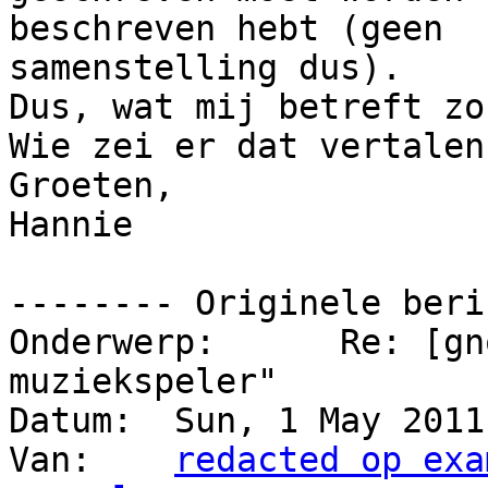
beschreven hebt (geen 

samenstelling dus).

Dus, wat mij betreft zo
Wie zei er dat vertalen
Groeten,

Hannie

-------- Originele beri
Onderwerp: 	Re: [gnome-nl] "Banshee-
muziekspeler"

Datum: 	Sun, 1 May 2011 11:48:24 +0200

Van: 	
redacted op exa