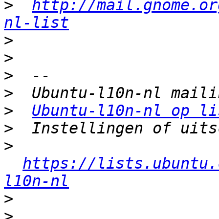
>
http://mail.gnome.or
nl-list
>
>
>
>
>
Ubuntu-l10n-nl op li
>
>
https://lists.ubuntu.
l10n-nl
>
>