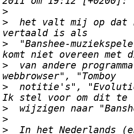
>
>
  het valt mij op dat 
>
  "Banshee-muziekspele
>
  van andere programma
>
  notitie's", "Evoluti
>
>
>
  In het Nederlands (e