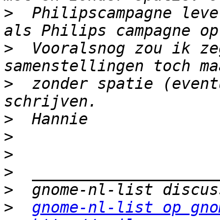
>
  Philipscampagne leve
>
  Vooralsnog zou ik ze
>
  zonder spatie (event
>
>
>
>
>
>
gnome-nl-list op gno