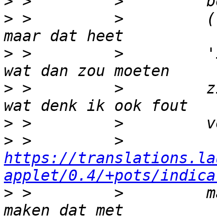
>
>
 >         >         (
>
 >         >         '
>
 >         >         z
>
>
 >         >         
https://translations.la
applet/0.4/+pots/indica
>
 >         >         m