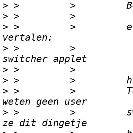
>
>
>
 >         >         e
>
 >         >          
>
>
>
 >         >         T
>
 >         >         s