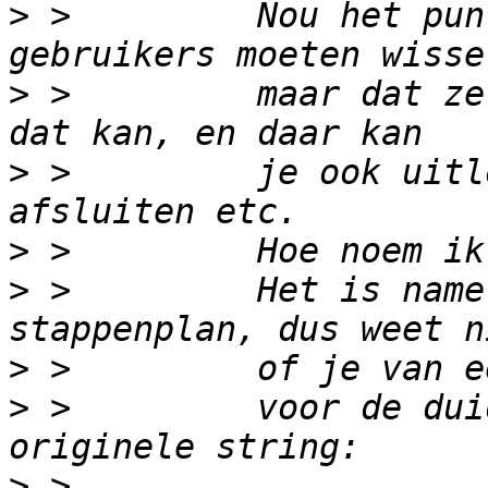
>
 >         Nou het pun
>
 >         maar dat ze
>
 >         je ook uitl
>
>
 >         Het is name
>
>
 >         voor de dui
>
 >         