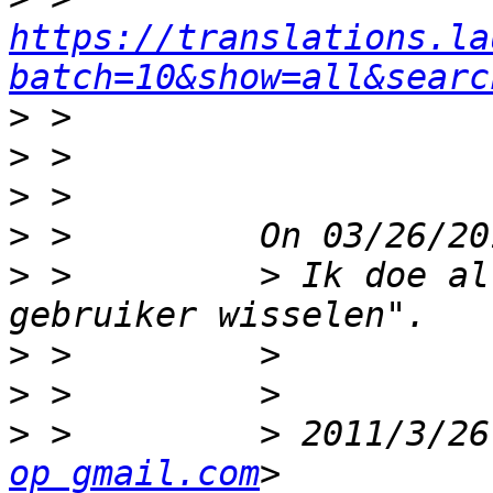
https://translations.la
batch=10&show=all&searc
>
>
>
>
>
 >         > Ik doe al
>
>
>
 >         > 2011/3/26
op gmail.com