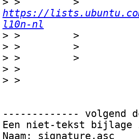
>
 >         >         
https://lists.ubuntu.co
l10n-nl
>
>
>
>
>
------------- volgend d
Een niet-tekst bijlage 
Naam: signature.asc
