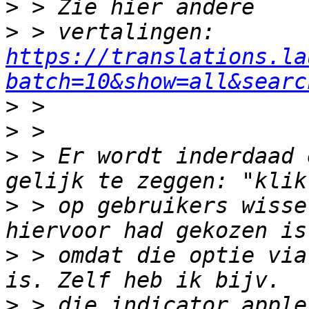
>
>
 > vertalingen: 
https://translations.la
batch=10&show=all&searc
>
>
>
 > Er wordt inderdaad 
>
 > op gebruikers wisse
>
 > omdat die optie via
>
 > die indicator apple