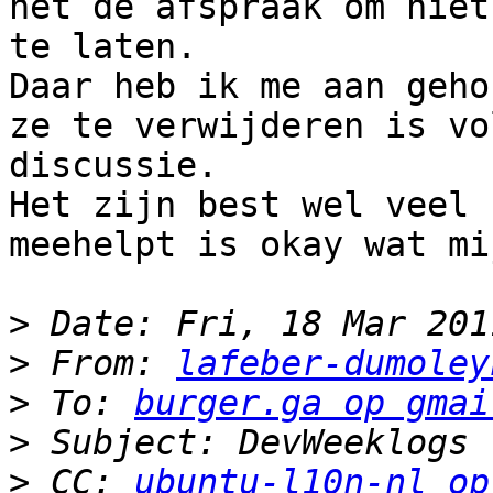
het de afspraak om niet
te laten.

Daar heb ik me aan geho
ze te verwijderen is vo
discussie.

Het zijn best wel veel 
meehelpt is okay wat mi
>
>
 From: 
lafeber-dumoley
>
 To: 
burger.ga op gmai
>
>
 CC: 
ubuntu-l10n-nl op