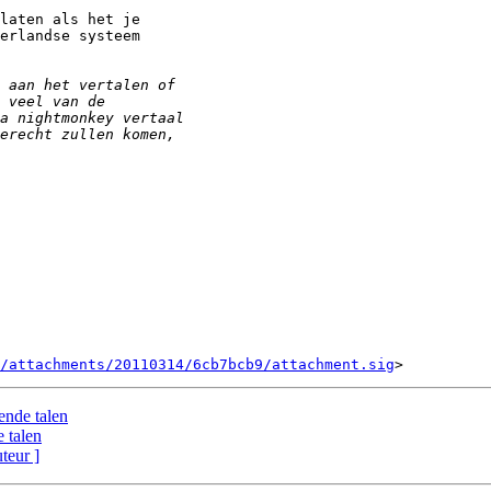
laten als het je

erlandse systeem

/attachments/20110314/6cb7bcb9/attachment.sig
ende talen
e talen
uteur ]