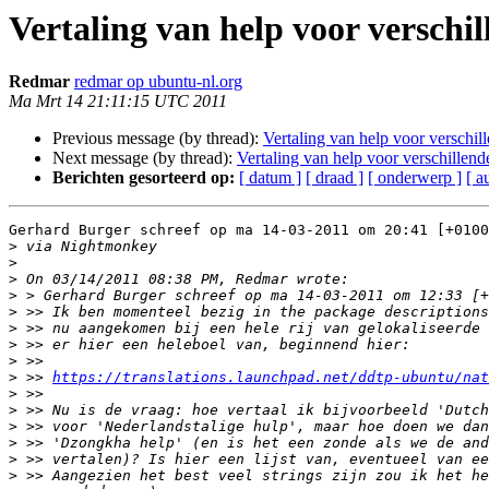
Vertaling van help voor verschil
Redmar
redmar op ubuntu-nl.org
Ma Mrt 14 21:11:15 UTC 2011
Previous message (by thread):
Vertaling van help voor verschill
Next message (by thread):
Vertaling van help voor verschillend
Berichten gesorteerd op:
[ datum ]
[ draad ]
[ onderwerp ]
[ a
Gerhard Burger schreef op ma 14-03-2011 om 20:41 [+0100
>
>
>
>
>
>
>
>
>
 >> 
https://translations.launchpad.net/ddtp-ubuntu/nat
>
>
>
>
>
>