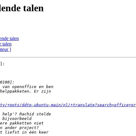
lende talen
ende talen
e talen
uteur ]
]:

ty/+pots/ddtp-ubuntu-main/nl/+translate?search=office+pr