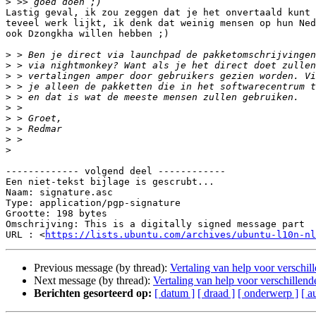
>
Lastig geval, ik zou zeggen dat je het onvertaald kunt 
teveel werk lijkt, ik denk dat weinig mensen op hun Ned
ook Dzongkha willen hebben ;)

>
>
>
>
>
>
>
>
>
>
------------- volgend deel ------------

Een niet-tekst bijlage is gescrubt...

Naam: signature.asc

Type: application/pgp-signature

Grootte: 198 bytes

Omschrijving: This is a digitally signed message part

URL : <
https://lists.ubuntu.com/archives/ubuntu-l10n-nl
Previous message (by thread):
Vertaling van help voor verschill
Next message (by thread):
Vertaling van help voor verschillend
Berichten gesorteerd op:
[ datum ]
[ draad ]
[ onderwerp ]
[ a