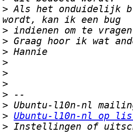
>
 Als het onduidelijk b
>
>
>
>
>
>
>
>
>
Ubuntu-l10n-nl op lis
>