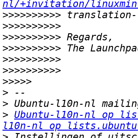
nl/+invitation/linuxmin
>>>>>>>>>>
>>>>>>>>>>
>>>>>>>>>>
>>>>>>>>>>
>>>>>>>>>>
>>>>>>>>>>
>>>>>
>
>
>
Ubuntu-l10n-nl op lis
l10n-nl op lists.ubuntu
>