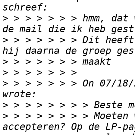
>
 > > > > > > hmm, dat 
>
 > > > > > > Dit heeft
>
>
>
 > > > > > > On 07/18/
>
>
 > > > > > > > Moeten 