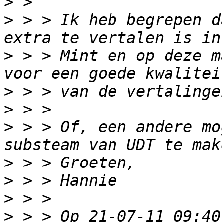
>
>
 > > Ik heb begrepen d
>
 > > Mint en op deze m
>
>
>
 > > Of, een andere mo
>
>
>
>