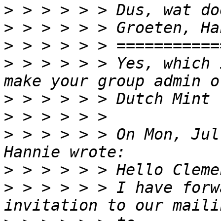
>
>
>
>
 > > > > > Yes, which 
>
>
>
 > > > > > On Mon, Jul
>
>
 > > > > > I have forw