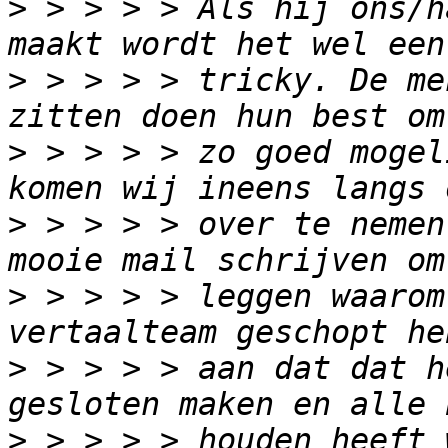
>
 > > > > Als hij ons/h
>
 > > > > tricky. De me
>
 > > > > zo goed mogel
>
 > > > > over te nemen
>
 > > > > leggen waarom
>
 > > > > aan dat dat h
>