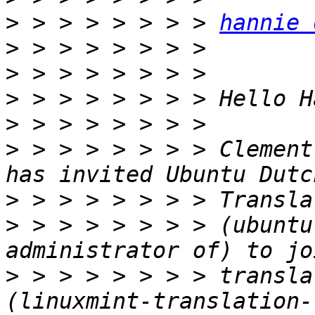
>
 > > > > > > > 
hannie 
>
>
>
>
>
 > > > > > > > Clement
>
>
 > > > > > > > (ubuntu
>
 > > > > > > > transla