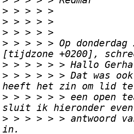
>
>
>
>
>
 > > > > Op donderdag 
>
>
 > > > > > Dat was ook
>
 > > > > > een open te
>
 > > > > > antwoord va