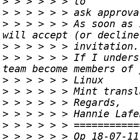
>
>
>
 > > > > > As soon as 
>
>
 > > > > > If I unders
>
>
>
>
>
>
 > > > > > Op 18-07-11