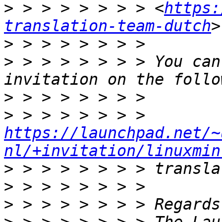
>
 > > > > > > > <
https:
translation-team-dutch
>
>
 > > > > > > > You can
>
>
 > > > > > > >      
https://launchpad.net/~
nl/+invitation/linuxmin
>
>
>