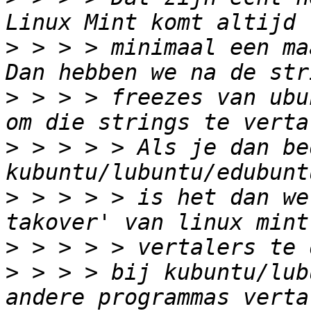
>
 > > > minimaal een ma
>
 > > > freezes van ubu
>
 > > > > Als je dan be
>
 > > > > is het dan we
>
>
 > > > bij kubuntu/lub