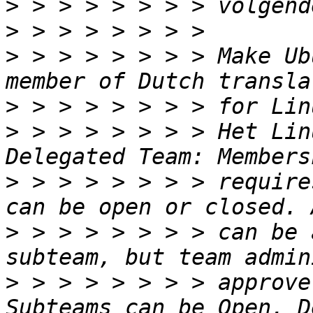
>
>
>
 > > > > > > > Make Ub
>
>
 > > > > > > > Het Lin
>
 > > > > > > > require
>
 > > > > > > > can be 
>
 > > > > > > > approve