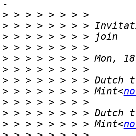
>
>
>
>
>
>
>
>
 > > > > > > > Mint<
no
>
>
>
 > > > > > > > Mint<
no
>