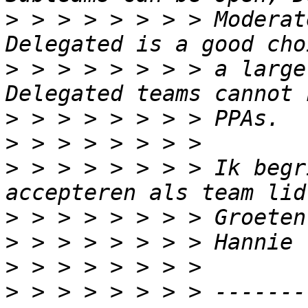
>
 > > > > > > > Moderat
>
 > > > > > > > a large
>
>
>
 > > > > > > > Ik begr
>
>
>
>
 > > > > > > > -------