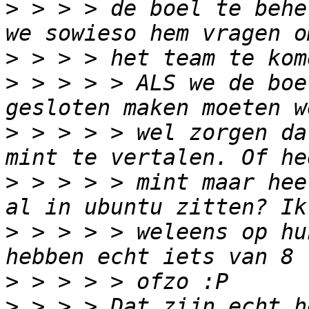
>
 > > > de boel te behe
>
>
 > > > > ALS we de boe
>
 > > > > wel zorgen da
>
 > > > > mint maar hee
>
 > > > > weleens op hu
>
>
 > > > Dat zijn echt h