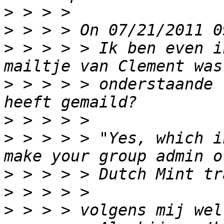
>
>
>
 > > > > Ik ben even i
>
 > > > > onderstaande 
>
>
 > > > > "Yes, which i
>
>
>