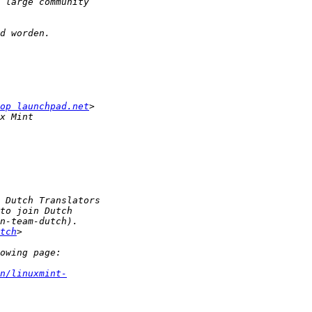
op launchpad.net
tch
n/linuxmint-