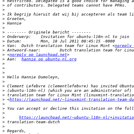
>
>
>
>
>
>
>
>
>
>
>
 Van: 	Dutch translation team for Linux Mint <
noreply 
>
>
 <
noreply op launchpad.net
>
 Aan: 	
hannie op ubuntu-nl.org
>
>
>
>
>
>
>
>
>
 <
https://launchpad.net/~linuxmint-translation-team-du
>
>
>
>
https://launchpad.net/~ubuntu-l10n-nl/+invitatio
>
>
>