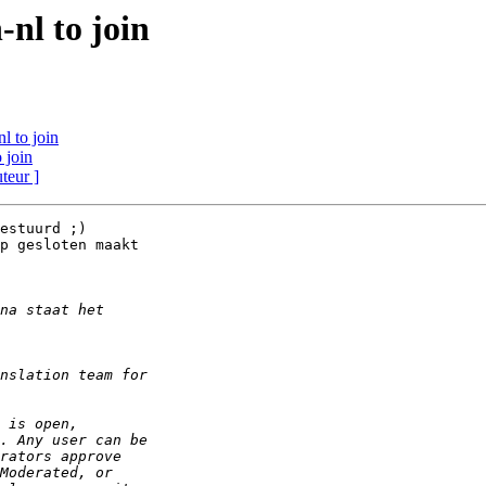
-nl to join
l to join
 join
uteur ]
estuurd ;)

p gesloten maakt
