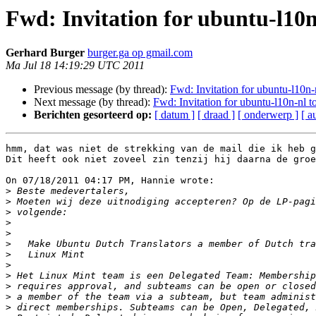
Fwd: Invitation for ubuntu-l10n
Gerhard Burger
burger.ga op gmail.com
Ma Jul 18 14:19:29 UTC 2011
Previous message (by thread):
Fwd: Invitation for ubuntu-l10n-n
Next message (by thread):
Fwd: Invitation for ubuntu-l10n-nl to
Berichten gesorteerd op:
[ datum ]
[ draad ]
[ onderwerp ]
[ a
hmm, dat was niet de strekking van de mail die ik heb g
Dit heeft ook niet zoveel zin tenzij hij daarna de groe
On 07/18/2011 04:17 PM, Hannie wrote:

>
>
>
>
>
>
>
>
>
>
>
>