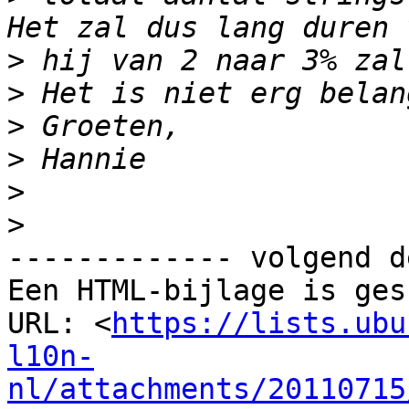
>
>
>
>
>
>
------------- volgend d
Een HTML-bijlage is ges
URL: <
https://lists.ubu
l10n-
nl/attachments/20110715