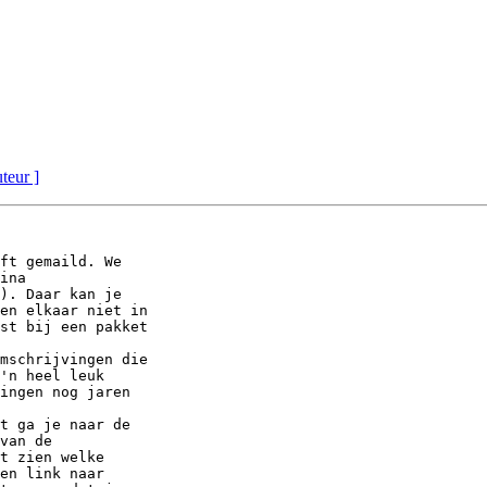
uteur ]
ft gemaild. We

ina

). Daar kan je

en elkaar niet in

st bij een pakket

mschrijvingen die

'n heel leuk

ingen nog jaren

t ga je naar de

van de

t zien welke

en link naar
