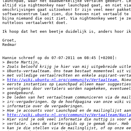
launchpad, waar het daadwerkelijke vertalen gebeurt. Le
altijd via nightmonkey naar launchpad gaat, en niet via
omschrijvingen gaat uitzoeken! Er zijn veel meer pakket
softwarecentrum laat zien, die hoeven niet vertaald te 
bijna niemand die ooit ziet. Via nightmonkey weet je ze
nutteloos vertaalwerkt doet.

Ik hoop dat het een beetje duidelijk is, anders hoor ik
Groet,

Redmar

Hannie schreef op do 07-07-2011 om 08:45 [+0200]:

>
>
>
>
>
http://wiki.ubuntu-nl.org/community/Vertaalteam.
>
>
>
>
>
>
>
>
http://wiki.ubuntu-nl.org/community/Vertaalteam/Nasla
>
>
>