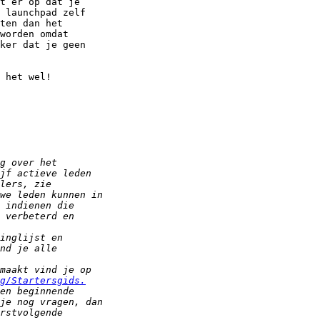
t er op dat je

 launchpad zelf

ten dan het

worden omdat

ker dat je geen

 het wel!

g/Startersgids.