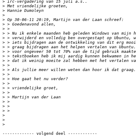
>
>
>
>
>
>
>
>
>
>
>
>
>
>
>
>
>
>
>
>
>
>
>
>
>
>
>
>
------------- volgend deel ------------
