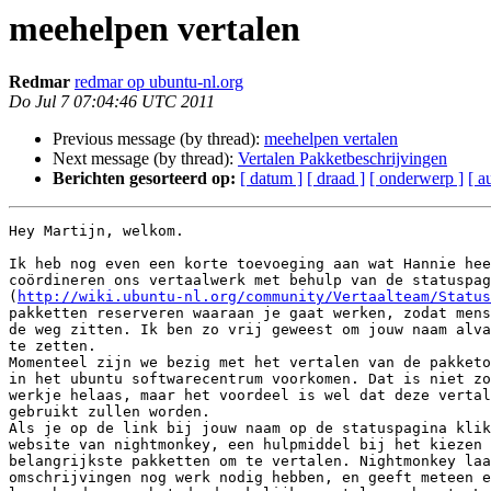
meehelpen vertalen
Redmar
redmar op ubuntu-nl.org
Do Jul 7 07:04:46 UTC 2011
Previous message (by thread):
meehelpen vertalen
Next message (by thread):
Vertalen Pakketbeschrijvingen
Berichten gesorteerd op:
[ datum ]
[ draad ]
[ onderwerp ]
[ a
Hey Martijn, welkom.

Ik heb nog even een korte toevoeging aan wat Hannie hee
coördineren ons vertaalwerk met behulp van de statuspag
(
http://wiki.ubuntu-nl.org/community/Vertaalteam/Status
pakketten reserveren waaraan je gaat werken, zodat mens
de weg zitten. Ik ben zo vrij geweest om jouw naam alva
te zetten.

Momenteel zijn we bezig met het vertalen van de pakketo
in het ubuntu softwarecentrum voorkomen. Dat is niet zo
werkje helaas, maar het voordeel is wel dat deze vertal
gebruikt zullen worden.

Als je op de link bij jouw naam op de statuspagina klik
website van nightmonkey, een hulpmiddel bij het kiezen 
belangrijkste pakketten om te vertalen. Nightmonkey laa
omschrijvingen nog werk nodig hebben, en geeft meteen e