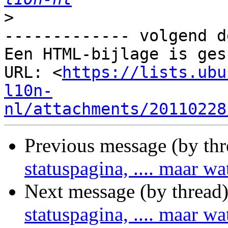
>
------------- volgend d
Een HTML-bijlage is ges
URL: <
https://lists.ubu
l10n-
nl/attachments/20110228
Previous message (by th
statuspagina, .... maar w
Next message (by thread
statuspagina, .... maar w