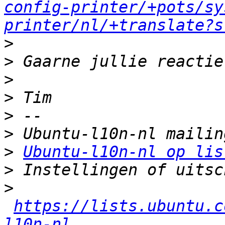
config-printer/+pots/sy
printer/nl/+translate?s
>
>
>
>
>
>
>
Ubuntu-l10n-nl op lis
>
>
https://lists.ubuntu.c
l10n-nl