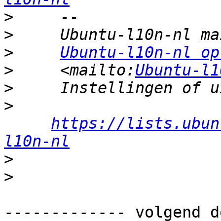
>
>
>
Ubuntu-l10n-nl op
>
     <mailto:
Ubuntu-l1
>
>
https://lists.ubun
l10n-nl
>
>
------------- volgend d