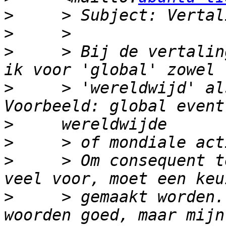
>
>
>
     > Bij de vertalin
>
     > 'wereldwijd' al
>
>
>
     > Om consequent t
>
     > gemaakt worden.