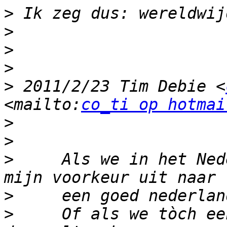
>
>
>
>
>
 2011/2/23 Tim Debie <
<mailto:
co_ti op hotmai
>
>
>
     Als we in het Ned
>
>
     Of als we tòch ee