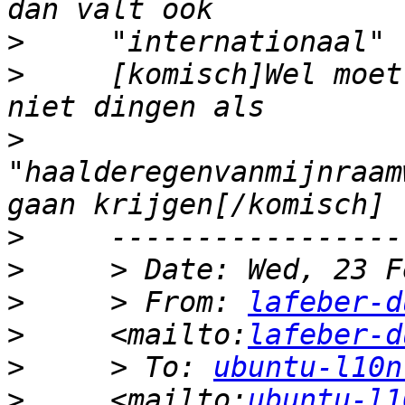
>
>
     [komisch]Wel moet
>
"haalderegenvanmijnraam
>
>
>
     > From: 
lafeber-d
>
     <mailto:
lafeber-d
>
     > To: 
ubuntu-l10n
>
     <mailto:
ubuntu-l1