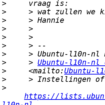
>
>
>
>
>
>
>
>
     > 
Ubuntu-l10n-nl 
>
     <mailto:
Ubuntu-l1
>
>
https://lists.ubun
l10n-nl