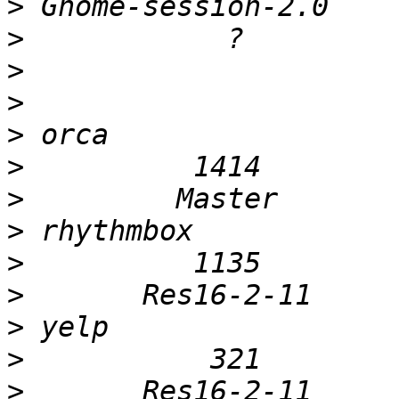
>
>
>
>
>
>
>
>
>
>
>
>
>