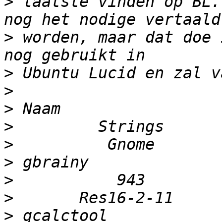
>
 laatste vinden op BL.
>
 worden, maar dat doe 
>
>
>
>
>
>
>
>
>