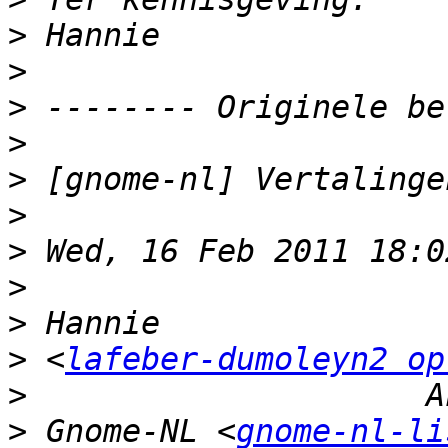
>
>
>
>
>
>
>
>
>
>
 <
lafeber-dumoleyn2 op
>
>
 Gnome-NL <
gnome-nl-li