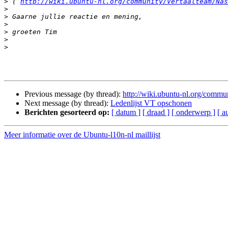
>
 ( 
http://wiki.ubuntu-nl.org/community/Vertaalteam/Nas
>
>
>
>
>
>
Previous message (by thread):
http://wiki.ubuntu-nl.org/commu
Next message (by thread):
Ledenlijst VT opschonen
Berichten gesorteerd op:
[ datum ]
[ draad ]
[ onderwerp ]
[ a
Meer informatie over de Ubuntu-l10n-nl maillijst