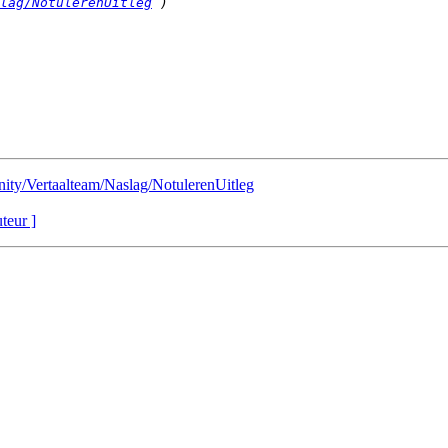
lag/NotulerenUitleg
nity/Vertaalteam/Naslag/NotulerenUitleg
uteur ]