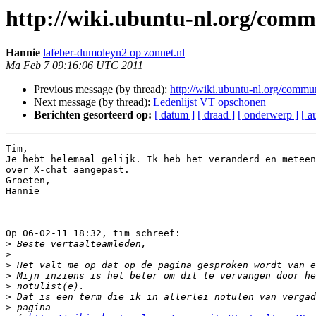
http://wiki.ubuntu-nl.org/comm
Hannie
lafeber-dumoleyn2 op zonnet.nl
Ma Feb 7 09:16:06 UTC 2011
Previous message (by thread):
http://wiki.ubuntu-nl.org/commu
Next message (by thread):
Ledenlijst VT opschonen
Berichten gesorteerd op:
[ datum ]
[ draad ]
[ onderwerp ]
[ a
Tim,

Je hebt helemaal gelijk. Ik heb het veranderd en meteen
over X-chat aangepast.

Groeten,

Hannie

Op 06-02-11 18:32, tim schreef:

>
>
>
>
>
>
>