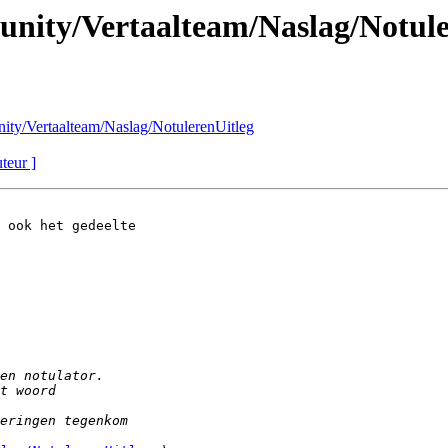
unity/Vertaalteam/Naslag/Notule
nity/Vertaalteam/Naslag/NotulerenUitleg
uteur ]
 ook het gedeelte 
