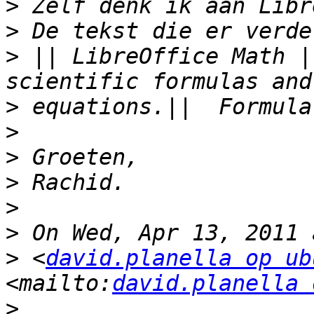
>
>
>
 || LibreOffice Math |
>
>
>
>
>
>
>
 <
david.planella op ub
<mailto:
david.planella 
>