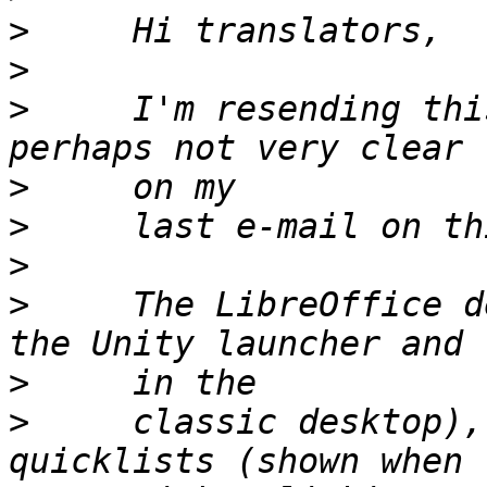
>
>
>
     I'm resending thi
>
>
>
>
     The LibreOffice d
>
>
     classic desktop),